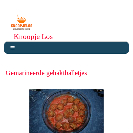
Knoopje Los
Gemarineerde gehaktballetjes