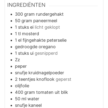
INGREDIËNTEN
300
gram
rundergehakt
50
gram
paneermeel
1
stuks
ei
licht geklopt
1
tl
mosterd
1
el
fijngehakte peterselie
gedroogde oregano
1
stuks
ui
gesnipperd
Zz
peper
snufje
kruidnagelpoeder
2
teentjes
knoflook
geperst
olijfolie
400
gram
tomaten uit blik
50
ml
water
snufje
kaneel