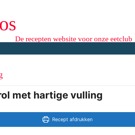
os
De recepten website voor onze eetclub
g
ol met hartige vulling
Recept afdrukken