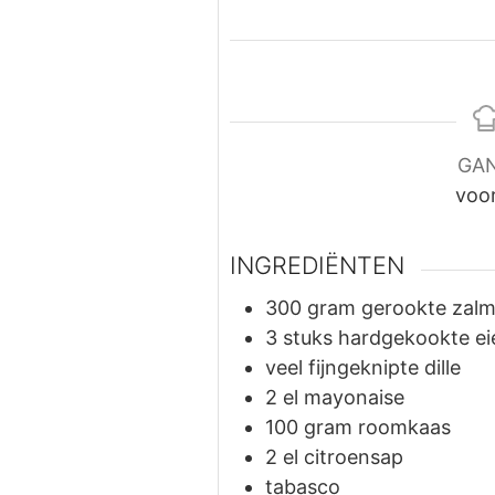
GA
voo
INGREDIËNTEN
300
gram
gerookte zalm
3
stuks
hardgekookte ei
veel fijngeknipte dille
2
el
mayonaise
100
gram
roomkaas
2
el
citroensap
tabasco