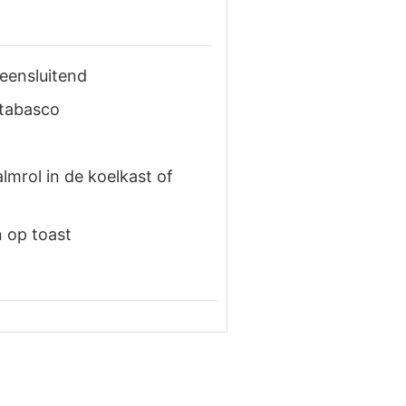
eensluitend
 tabasco
lmrol in de koelkast of
n op toast