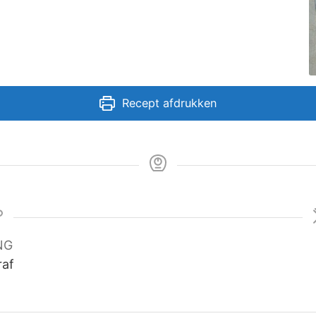
Recept afdrukken
NG
raf