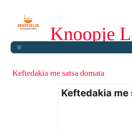
Knoopje L
Keftedakia me satsa domata
Keftedakia me