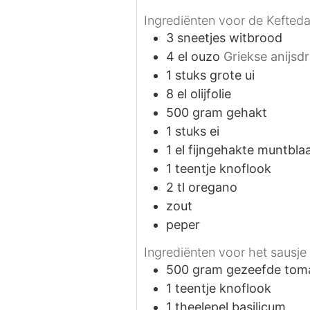
Ingrediënten voor de Kefteda
3
sneetjes
witbrood
4
el
ouzo
Griekse anijsd
1
stuks
grote ui
8
el
olijfolie
500
gram
gehakt
1
stuks
ei
1
el
fijngehakte muntbla
1
teentje
knoflook
2
tl
oregano
zout
peper
Ingrediënten voor het sausje
500
gram
gezeefde tom
1
teentje
knoflook
1
theelepel
basilicum