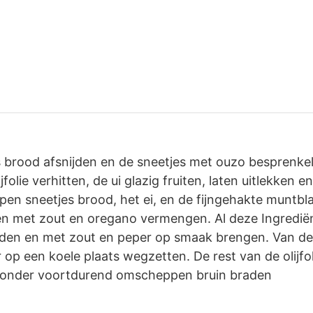
 brood afsnijden en de sneetjes met ouzo besprenkelen
jfolie verhitten, de ui glazig fruiten, laten uitlekken 
en sneetjes brood, het ei, en de fijngehakte muntbl
 en met zout en oregano vermengen. Al deze Ingredi
den en met zout en peper op smaak brengen. Van dez
r op een koele plaats wegzetten. De rest van de olijfoli
e onder voortdurend omscheppen bruin braden