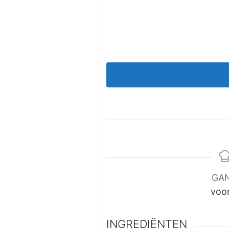
GA
voo
INGREDIËNTEN