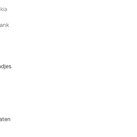
kia
rank
adjes
aten