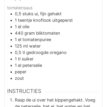
tomatensaus
0,5
stuks
ui, fijn gehakt
1
teentje
knoflook uitgeperst
1
el
olie
440
gram
bliktomaten
1
el
tomatenpuree
125
ml
water
0,5
tl
gedroogde oregano
1
tl
suiker
1
el
peterselie
peper
zout
INSTRUCTIES
Rasp de ui over het kippengehakt. Voeg
de peterselie, het ei, het water en het