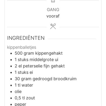
GANG
vooraf
INGREDIËNTEN
kippenballetjes
500
gram
kippengehakt
1
stuks
middelgrote ui
2
el
peterselie fijn gehakt
1
stuks
ei
30
gram
gedroogd broodkruim
1
tl
water
olie
0,5
tl
zout
peper