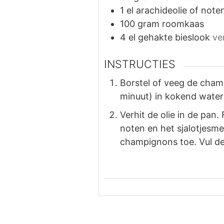
1
el
arachideolie of noten
100
gram
roomkaas
4
el
gehakte bieslook
ve
INSTRUCTIES
Borstel of veeg de champ
minuut) in kokend water
Verhit de olie in de pan
noten en het sjalotjesm
champignons toe. Vul de