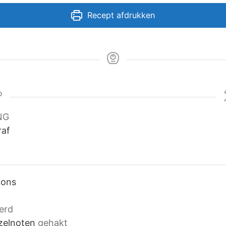
Recept afdrukken
NG
raf
nons
erd
zelnoten
gehakt