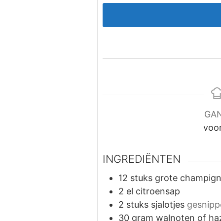
GA
voo
INGREDIËNTEN
12
stuks
grote champig
2
el
citroensap
2
stuks
sjalotjes
gesnipp
30
gram
walnoten of ha