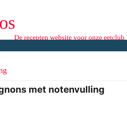
os
De recepten website voor onze eetclub
ng
nons met notenvulling