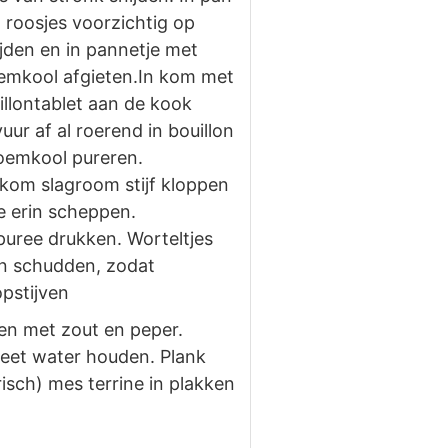
 roosjes voorzichtig op
jden en in pannetje met
oemkool afgieten.In kom met
illontablet aan de kook
uur af al roerend in bouillon
loemkool pureren.
kom slagroom stijf kloppen
e erin scheppen.
puree drukken. Worteltjes
en schudden, zodat
opstijven
en met zout en peper.
 heet water houden. Plank
isch) mes terrine in plakken