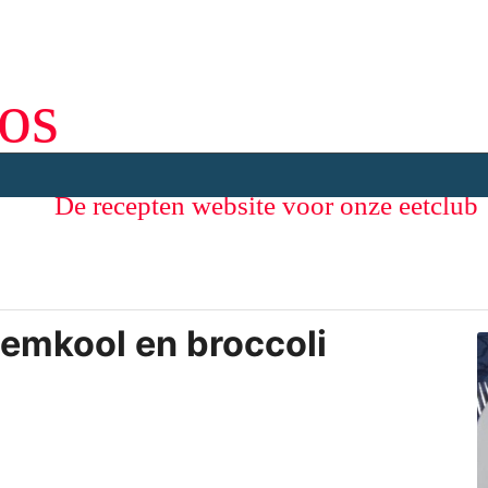
os
De recepten website voor onze eetclub
oemkool en broccoli