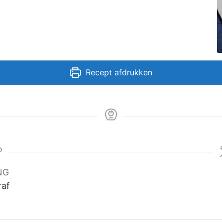
Recept afdrukken
NG
raf