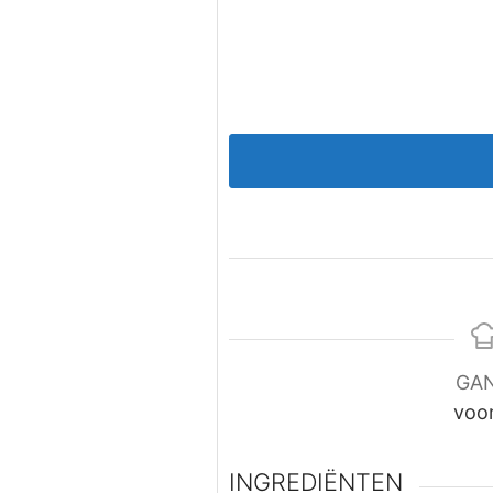
GA
voo
INGREDIËNTEN