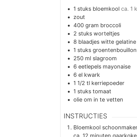
1
stuks
bloemkool
ca. 1 
zout
400
gram
broccoli
2
stuks
worteltjes
8
blaadjes
witte gelatine
1
stuks
groentenbouillon
250
ml
slagroom
6
eetlepels
mayonaise
6
el
kwark
1 1/2
tl
kerriepoeder
1
stuks
tomaat
olie om in te vetten
INSTRUCTIES
Bloemkool schoonmaken, 
ca. 12 minuten gaarkoke