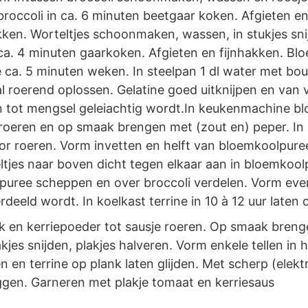
roccoli in ca. 6 minuten beetgaar koken. Afgieten en
kken. Worteltjes schoonmaken, wassen, in stukjes sni
 ca. 4 minuten gaarkoken. Afgieten en fijnhakken. Bl
 ca. 5 minuten weken. In steelpan 1 dl water met bou
l roerend oplossen. Gelatine goed uitknijpen en van v
n tot mengsel geleiachtig wordt.In keukenmachine b
roeren en op smaak brengen met (zout en) peper. In 
r roeren. Vorm invetten en helft van bloemkoolpure
ltjes naar boven dicht tegen elkaar aan in bloemkool
puree scheppen en over broccoli verdelen. Vorm ev
eeld wordt. In koelkast terrine in 10 à 12 uur laten 
 en kerriepoeder tot sausje roeren. Op smaak breng
jes snijden, plakjes halveren. Vorm enkele tellen in
 en terrine op plank laten glijden. Met scherp (elektr
eggen. Garneren met plakje tomaat en kerriesaus