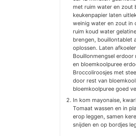
met ruim water en zout b
keukenpapier laten uitle
weinig water en zout in
ruim koud water gelatine
brengen, bouillontablet a
oplossen. Laten afkoele
Bouillonmengsel erdoor 
en bloemkoolpuree erdoo
Broccoliroosjes met stee
door rest van bloemkool
bloemkoolpuree goed verd
In kom mayonaise, kwark
Tomaat wassen en in plak
erop leggen, samen keren
snijden en op bordjes l