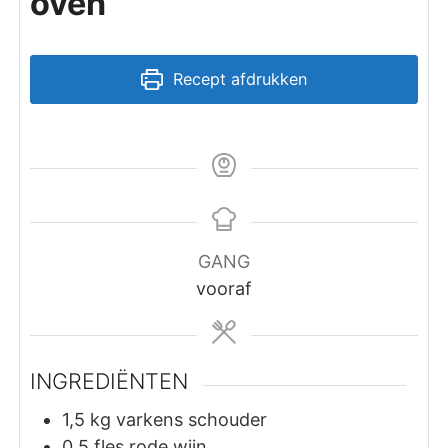
oven
Recept afdrukken
GANG
vooraf
INGREDIËNTEN
1,5
kg
varkens schouder
0,5
fles
rode wijn