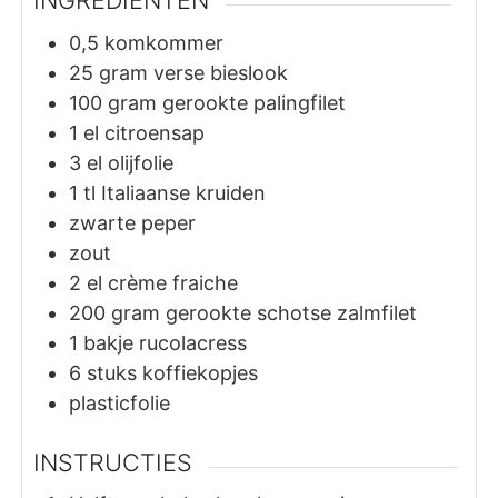
0,5
komkommer
25
gram
verse bieslook
100
gram
gerookte palingfilet
1
el
citroensap
3
el
olijfolie
1
tl
Italiaanse kruiden
zwarte peper
zout
2
el
crème fraiche
200
gram
gerookte schotse zalmfilet
1
bakje
rucolacress
6
stuks
koffiekopjes
plasticfolie
INSTRUCTIES