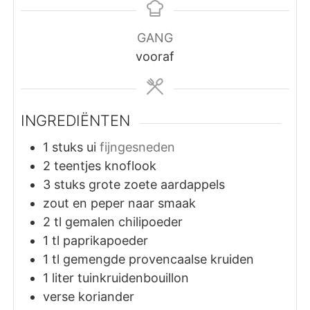
GANG
vooraf
INGREDIËNTEN
1
stuks
ui
fijngesneden
2
teentjes
knoflook
3
stuks
grote zoete aardappels
zout en peper naar smaak
2
tl
gemalen chilipoeder
1
tl
paprikapoeder
1
tl
gemengde provencaalse kruiden
1
liter
tuinkruidenbouillon
verse koriander